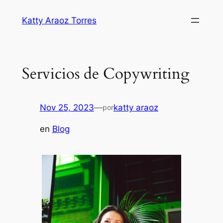
Saltar
Katty Araoz Torres
al
contenido
Servicios de Copywriting
Nov 25, 2023
—
katty araoz
por
en
Blog