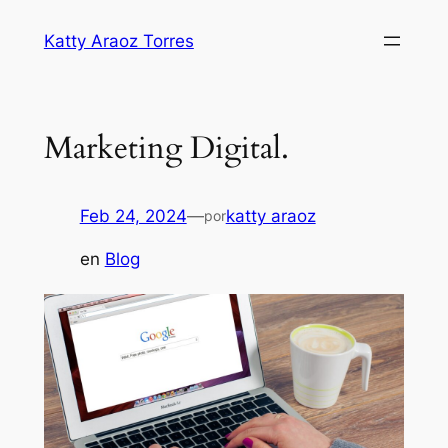
Saltar
Katty Araoz Torres
al
contenido
Marketing Digital.
Feb 24, 2024
—
katty araoz
por
en
Blog